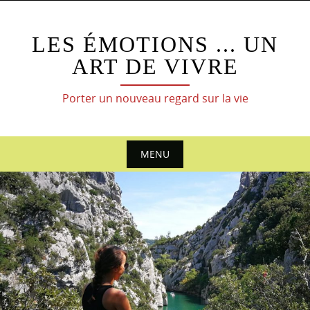
Skip
to
LES ÉMOTIONS ... UN
content
ART DE VIVRE
Porter un nouveau regard sur la vie
MENU
Skip
to
content